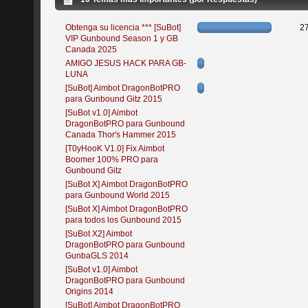
Obtenga su licencia *** [SuBot]
2
VIP Gunbound Season 1 y GB
Canada 2025
AMIGO JESUS HACK PARA GB-
LUNA
[SuBot] Aimbot DragonBotPRO
para Gunbound Gitz 2015
[SuBot v1.0] Aimbot
DragonBotPRO para Gunbound
Canada Thor's Hammer 2015
[T0yHooK V1.0] Fix Aimbot
Boomer 100% PRO para
Gunbound Gitz
[SuBot X] Aimbot DragonBotPRO
para Gunbound World 2015
[SuBot X] Aimbot DragonBotPRO
para todos los Gunbound 2015
[SuBot X2] Aimbot
DragonBotPRO para Gunbound
GunbaGLS 2014
[SuBot v1.0] Aimbot
DragonBotPRO para Gunbound
Origins 2014
[SuBot] Aimbot DragonBotPRO