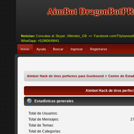
Noticias:
Consultas al: Skype: JMendez_GB >> Facebook.com/T0ybanead
WhatSapp: +51980649841
Inicio
Ayuda
Buscar
Ingresar
Registrarse
Aimbot Hack de tiros perfectos para Gunbound
»
Centro de Estad
Aimbot Hack de tiros perfec
Estadísticas generales
Total de Usuarios:
Total de Mensajes:
2
Total de Temas:
Total de Categorías: