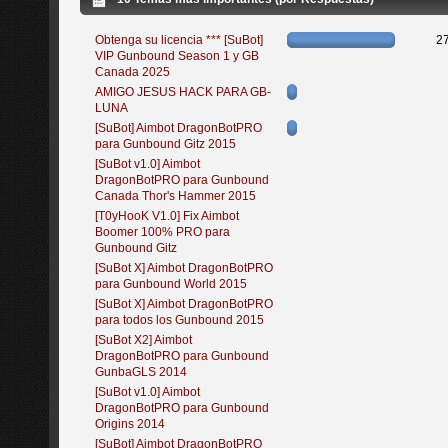
Obtenga su licencia *** [SuBot]
2
VIP Gunbound Season 1 y GB
Canada 2025
AMIGO JESUS HACK PARA GB-
LUNA
[SuBot] Aimbot DragonBotPRO
para Gunbound Gitz 2015
[SuBot v1.0] Aimbot
DragonBotPRO para Gunbound
Canada Thor's Hammer 2015
[T0yHooK V1.0] Fix Aimbot
Boomer 100% PRO para
Gunbound Gitz
[SuBot X] Aimbot DragonBotPRO
para Gunbound World 2015
[SuBot X] Aimbot DragonBotPRO
para todos los Gunbound 2015
[SuBot X2] Aimbot
DragonBotPRO para Gunbound
GunbaGLS 2014
[SuBot v1.0] Aimbot
DragonBotPRO para Gunbound
Origins 2014
[SuBot] Aimbot DragonBotPRO