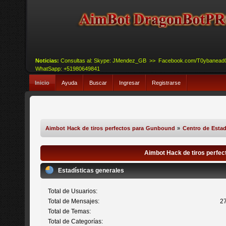
Noticias:
Consultas al: Skype: JMendez_GB >> Facebook.com/T0ybanead
WhatSapp: +51980649841
Inicio
Ayuda
Buscar
Ingresar
Registrarse
Aimbot Hack de tiros perfectos para Gunbound
»
Centro de Estad
Aimbot Hack de tiros perfec
Estadísticas generales
Total de Usuarios:
Total de Mensajes:
2
Total de Temas:
Total de Categorías: