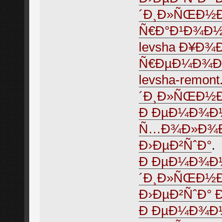
´Ð¸Ð»ÑŒÐ½Ð
Ñ€Ð°Ð¹Ð¾Ð½
levsha Ð¥Ð
Ñ€ÐµÐ¼Ð¾Ð
levsha-remo
´Ð¸Ð»ÑŒÐ½Ð¸Ð
Ð ÐµÐ¼Ð¾Ð½
Ñ…Ð¾Ð»Ð¾Ð
Ð›ÐµÐ²ÑˆÐ°
.
Ð ÐµÐ¼Ð¾Ð½
´Ð¸Ð»ÑŒÐ½Ð
Ð›ÐµÐ²ÑˆÐ°
Ð ÐµÐ¼Ð¾Ð