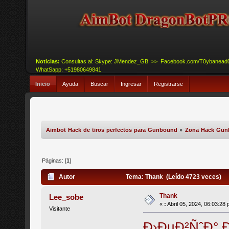
Noticias:
Consultas al: Skype: JMendez_GB >> Facebook.com/T0ybanead
WhatSapp: +51980649841
Inicio
Ayuda
Buscar
Ingresar
Registrarse
Aimbot Hack de tiros perfectos para Gunbound
»
Zona Hack Gu
Páginas: [
1
]
Autor
Tema: Thank (Leído 4723 veces)
Thank
Lee_sobe
«
:
Abril 05, 2024, 06:03:28
Visitante
Ð›ÐµÐ²ÑˆÐ°