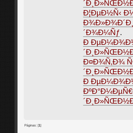
´Ð¸Ð»ÑŒÐ½Ð¸Ð
Ð¦ÐµÐ½Ñ‹ Ð
Ð¾Ð»Ð¾Ð´Ð¸
´Ð¾Ð¼Ñƒ
.
Ð ÐµÐ¼Ð¾Ð
´Ð¸Ð»ÑŒÐ½Ð
Ð¤Ð¾Ñ‚Ð¾ 
´Ð¸Ð»ÑŒÐ½Ð
Ð ÐµÐ¼Ð¾Ð½
ÐºÐ°Ð¼ÐµÑ
´Ð¸Ð»ÑŒÐ½Ð
Páginas: [
1
]