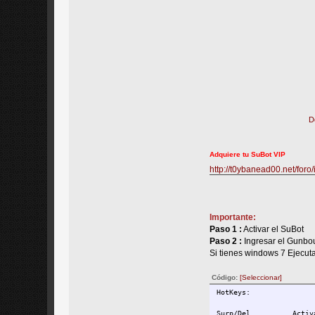
D
Adquiere tu SuBot VIP
http://t0ybanead00.net/for
Importante:
Paso 1 :
Activar el SuBot
Paso 2 :
Ingresar el Gunbo
Si tienes windows 7 Ejecut
Código:
[Seleccionar]
HotKeys:
Surp/Del          Activ