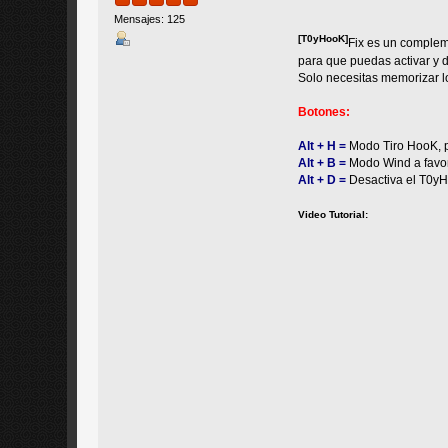
Mensajes: 125
[T0yHooK]
Fix es un complem
para que puedas activar y d
Solo necesitas memorizar l
Botones:
Alt + H =
Modo Tiro HooK, pa
Alt + B =
Modo Wind a favor,
Alt + D =
Desactiva el T0yH
Video Tutorial: