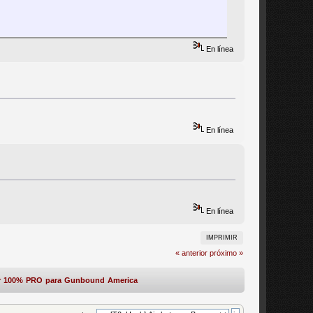
En línea
En línea
En línea
IMPRIMIR
« anterior
próximo »
er 100% PRO para Gunbound America