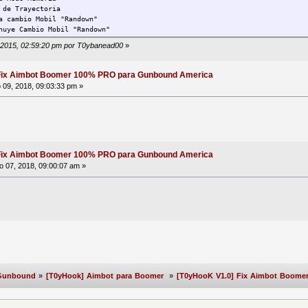
 de Trayectoria
a cambio Mobil "Randown"
nuye Cambio Mobil "Randown"
4, 2015, 02:59:20 pm por T0ybanead00
»
Fix Aimbot Boomer 100% PRO para Gunbound America
 09, 2018, 09:03:33 pm »
Fix Aimbot Boomer 100% PRO para Gunbound America
o 07, 2018, 09:00:07 am »
Gunbound
»
[T0yHook] Aimbot para Boomer
»
[T0yHooK V1.0] Fix Aimbot Boom