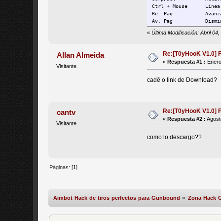
Ctrl + Mouse      Linea
Re. Pag           Avanz
Av. Pag           Dismi
«
Última Modificación: Abril 0
Re:[T0yHooK V1.0] 
Allan Almeida
«
Respuesta #1 :
Enero
Visitante
cadê o link de Download?
Re:[T0yHooK V1.0] 
cantv
«
Respuesta #2 :
Agost
Visitante
como lo descargo??
Páginas: [
1
]
Aimbot Hack de tiros perfectos para Gunbound
»
Zona Hack 