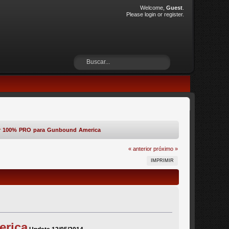
Welcome,
Guest
.
Please
login
or
register
.
er 100% PRO para Gunbound America
« anterior
próximo »
IMPRIMIR
erica