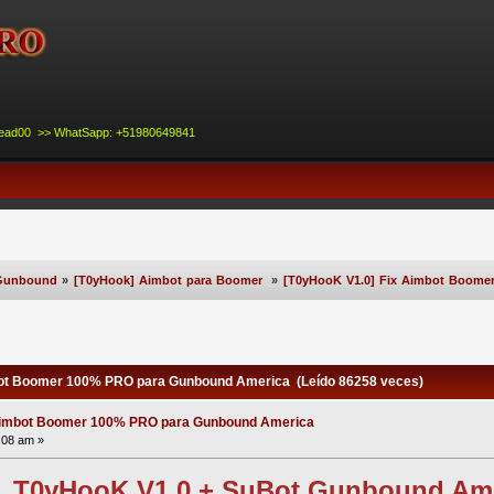
nead00 >> WhatSapp: +51980649841
Gunbound
»
[T0yHook] Aimbot para Boomer
»
[T0yHooK V1.0] Fix Aimbot Boom
ot Boomer 100% PRO para Gunbound America (Leído 86258 veces)
 Aimbot Boomer 100% PRO para Gunbound America
:08 am »
T0yHooK V1.0 + SuBot Gunbound Am