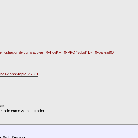
emostración de como activar T0yHooK + T0yPRO "Subot" By T0ybanead00
o/index.php?topic=470.0
und
ar todo como Administrador
a Modo Memoria