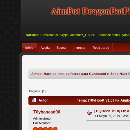
Noticias:
Consultas al: Skype: JMendez_GB >> Facebook.com/T0yba
Inicio
Ayuda
Buscar
Ingresar
Registrarse
Aimbot Hack de tiros perfectos para Gunbound
»
Zona Hack 
Páginas: [
1
]
Autor
Tema: [T0yHooK V1.0] Fix Aimb
[T0yHooK V1.0] Fix
T0ybanead00
«
:
Mayo 26, 2014, 03:09
Administrator
Full Member