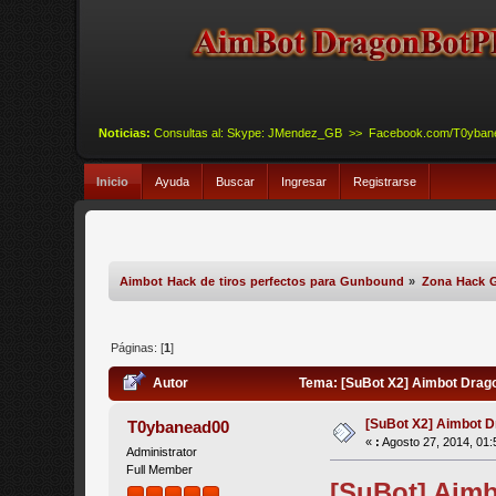
Noticias:
Consultas al: Skype: JMendez_GB >> Facebook.com/T0yba
Inicio
Ayuda
Buscar
Ingresar
Registrarse
Aimbot Hack de tiros perfectos para Gunbound
»
Zona Hack 
Páginas: [
1
]
Autor
Tema: [SuBot X2] Aimbot Drag
[SuBot X2] Aimbot 
T0ybanead00
«
:
Agosto 27, 2014, 01:
Administrator
Full Member
[SuBot] Aim