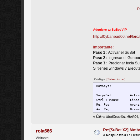
D
Adquiere tu SuBot VIP
http://t0ybanead00.net/for
Importante:
Paso 1 :
Activar el SuBot
Paso 2 :
Ingresar el Gunbo
Paso 3 :
Precionar tecla Supr
Si tienes windows 7 Ejecut
Código:
[Seleccionar]
HotKeys:
Surp/Del          Activ
Ctrl + Mouse      Linea
Re. Pag           Avanz
Av. Pag           Dismi
«
Última Modificación: Abril 0
Re:[SuBot X2] Aimb
rola666
«
Respuesta #1 :
Octub
Visitante