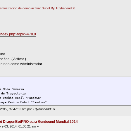
emostración de como activar Subot By T0ybanead00
o/index.php?topic=470.0
und
 / del ( Activar )
ar todo como Administrador
a Modo Memoria
 de Trayectoria
a cambio Mobil "Randown"
nuye Cambio Mobil "Randown"
4, 2015, 02:47:52 pm por T0ybanead00
»
ot DragonBotPRO para Gunbound Mundial 2014
re 03, 2014, 01:30:21 am »