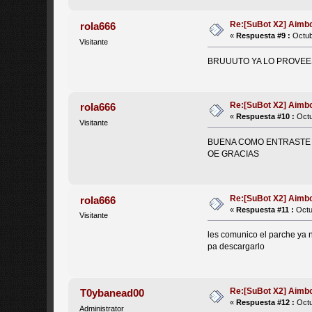
Re:[SuBot X2] Aimb
rola666
«
Respuesta #9 :
Octub
Visitante
BRUUUTO YA LO PROVEE
Re:[SuBot X2] Aimb
rola666
«
Respuesta #10 :
Octu
Visitante
BUENA COMO ENTRASTE A
OE GRACIAS
Re:[SuBot X2] Aimb
rola666
«
Respuesta #11 :
Octu
Visitante
les comunico el parche ya 
pa descargarlo
Re:[SuBot X2] Aimb
T0ybanead00
«
Respuesta #12 :
Octu
Administrator