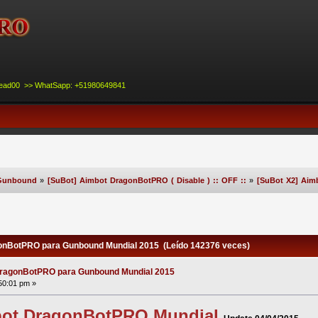
nead00 >> WhatSapp: +51980649841
Gunbound
»
[SuBot] Aimbot DragonBotPRO ( Disable ) :: OFF ::
»
[SuBot X2] Ai
onBotPRO para Gunbound Mundial 2015 (Leído 142376 veces)
DragonBotPRO para Gunbound Mundial 2015
50:01 pm »
bot DragonBotPRO Mundial