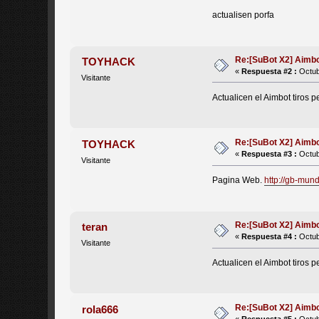
actualisen porfa
Re:[SuBot X2] Aimb
TOYHACK
«
Respuesta #2 :
Octub
Visitante
Actualicen el Aimbot tiros
Re:[SuBot X2] Aimb
TOYHACK
«
Respuesta #3 :
Octub
Visitante
Pagina Web.
http://gb-mun
Re:[SuBot X2] Aimb
teran
«
Respuesta #4 :
Octub
Visitante
Actualicen el Aimbot tiros
Re:[SuBot X2] Aimb
rola666