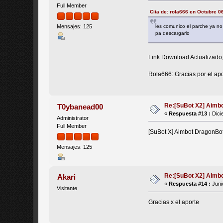
Full Member
Cita de: rola666 en Octubre 0
les comunico el parche ya no
Mensajes: 125
pa descargarlo
Link Download Actualizado
Rola666: Gracias por el apo
Re:[SuBot X2] Aimb
T0ybanead00
«
Respuesta #13 :
Dici
Administrator
Full Member
[SuBot X] Aimbot DragonBo
Mensajes: 125
Re:[SuBot X2] Aimb
Akari
«
Respuesta #14 :
Juni
Visitante
Gracias x el aporte