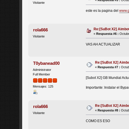
«
Respuesta #5 :
Octub
Visitante
este es la pagina del
www.g
Re:[SuBot X2] Aimbo
rola666
«
Respuesta #6 :
Octubr
Visitante
VAS AH ACTUALIZAR
Re:[SuBot X2] Aimb
T0ybanead00
«
Respuesta #7 :
Octub
Administrator
Full Member
[Subot X2] GB Mundial Actu
Mensajes: 125
Importante: Instalar el Byp
Re:[SuBot X2] Aimb
rola666
«
Respuesta #8 :
Octub
Visitante
COMO ES ESO