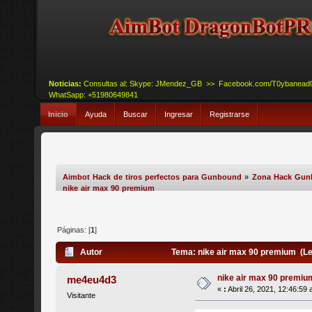
Noticias:
Consultas al: Skype: JMendez_GB >> Facebook.com/T0ybanead
WhatSapp: +51980649841
Inicio
Ayuda
Buscar
Ingresar
Registrarse
Aimbot Hack de tiros perfectos para Gunbound
»
Zona Hack Gu
nike air max 90 premium
Páginas: [
1
]
Autor
Tema: nike air max 90 premium (Le
nike air max 90 premiu
me4eu4d3
«
:
Abril 26, 2021, 12:46:59
Visitante