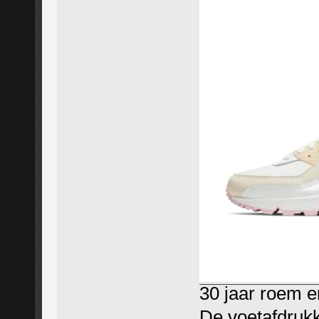
30 jaar roem en
De voetafdrukk