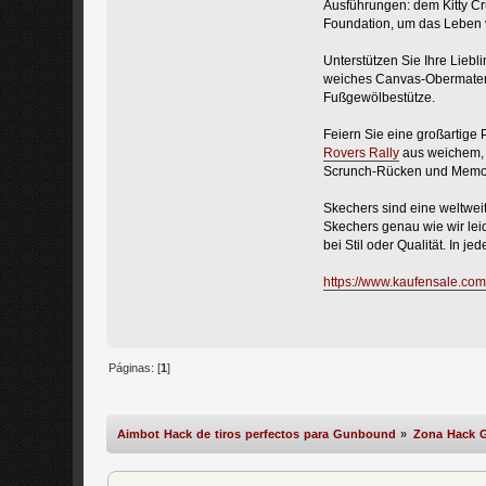
Ausführungen: dem Kitty C
Foundation, um das Leben v
Unterstützen Sie Ihre Lieb
weiches Canvas-Obermateri
Fußgewölbestütze.
Feiern Sie eine großartige
Rovers Rally
aus weichem, 
Scrunch-Rücken und Memo
Skechers sind eine weltweit
Skechers genau wie wir le
bei Stil oder Qualität. In
https://www.kaufensale.com
Páginas: [
1
]
Aimbot Hack de tiros perfectos para Gunbound
»
Zona Hack 