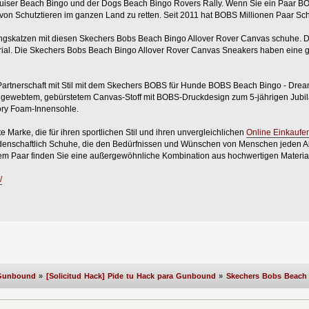
ruiser Beach Bingo und der Dogs Beach Bingo Rovers Rally. Wenn Sie ein Paar B
on Schutztieren im ganzen Land zu retten. Seit 2011 hat BOBS Millionen Paar Sc
lingskatzen mit diesen Skechers Bobs Beach Bingo Allover Rover Canvas schuhe. 
al. Die Skechers Bobs Beach Bingo Allover Rover Canvas Sneakers haben eine 
 Partnerschaft mit Stil mit dem Skechers BOBS für Hunde BOBS Beach Bingo - Dr
gewebtem, gebürstetem Canvas-Stoff mit BOBS-Druckdesign zum 5-jährigen Jubil
ry Foam-Innensohle.
e Marke, die für ihren sportlichen Stil und ihren unvergleichlichen
Online Einkaufe
idenschaftlich Schuhe, die den Bedürfnissen und Wünschen von Menschen jeden Al
 jedem Paar finden Sie eine außergewöhnliche Kombination aus hochwertigen Materi
/
Gunbound
»
[Solicitud Hack] Pide tu Hack para Gunbound
»
Skechers Bobs Beach 