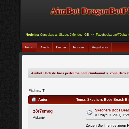
Noticias:
Consultas al: Skype: JMendez_GB >> Facebook.com/T0yba
Inicio
Ayuda
Buscar
Ingresar
Registrarse
Aimbot Hack de tiros perfectos para Gunbound
»
Zona Hack 
Páginas: [
1
]
Autor
Tema: Skechers Bobs Beach Bing
Skechers Bobs Beach
z8r7emeg
«
:
Mayo 11, 2021, 08:2
Visitante
Zeigen Sie Ihren pelzigen