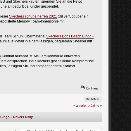
OBS und Skechers kaufen, spenden Sie an die Petco
huhe an bedürftige Kinder gespendet.
Dieser
Skechers schuhe herren 2021
Stil verfügt über ein
gepolsterte Memory Foam-Innensohle mit
eam Team Schuh. Obermaterial
Skechers Bobs Beach Bingo -
äum aus Metall in einem lässigen, bequemen Sneaker mit
n
Komfort bekannt ist. Als Familienmarke entwerfen
ters entsprechen. Bei Skechers gibt es keine Kompromisse
alien, lässigem Stil und entspannendem Komfort.
En línea
IMPRIMIR
« anterior
próximo »
Bingo - Rovers Rally