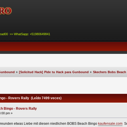
nead00 >> WhatSapp: +51980649841
Gunbound
»
[Solicitud Hack] Pide tu Hack para Gunbound
»
Skechers Bobs Beach 
o - Rovers Rally (Leído 7499 veces)
 Bingo - Rovers Rally
4:00 pm »
 Freunden etwas Liebe mit diesen niedlichen BOBS Beach Bingo
kaufensale.com
Sc