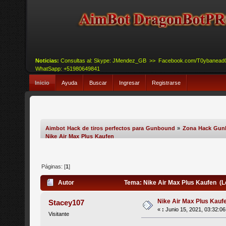
Noticias:
Consultas al: Skype: JMendez_GB >> Facebook.com/T0ybanead
WhatSapp: +51980649841
Inicio
Ayuda
Buscar
Ingresar
Registrarse
Aimbot Hack de tiros perfectos para Gunbound
»
Zona Hack Gu
Nike Air Max Plus Kaufen
Páginas: [
1
]
Autor
Tema: Nike Air Max Plus Kaufen (L
Nike Air Max Plus Kauf
Stacey107
«
:
Junio 15, 2021, 03:32:0
Visitante