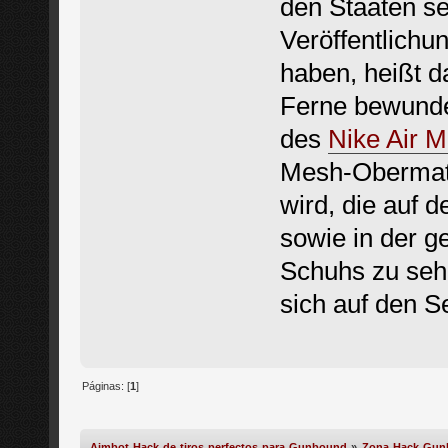
den Staaten se
Veröffentlichu
haben, heißt da
Ferne bewunder
des
Nike Air 
Mesh-Obermater
wird, die auf
sowie in der g
Schuhs zu sehe
sich auf den S
Páginas: [
1
]
Aimbot Hack de tiros perfectos para Gunbound
»
Zona Hack Gu