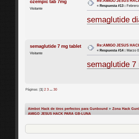
Re:AMIGO JESUS HAC
ozempic tab 7mg
«
Respuesta #13 :
Febrero 
Visitante
semaglutide d
Re:AMIGO JESUS HAC
semaglutide 7 mg tablet
«
Respuesta #14 :
Marzo 03
Visitante
semaglutide 7
Páginas: [
1
]
2
3
...
30
Aimbot Hack de tiros perfectos para Gunbound
»
Zona Hack Gu
AMIGO JESUS HACK PARA GB-LUNA