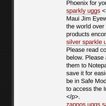
Phoenix for yo
sparkly uggs
<
Maui Jim Eyew
the world over 
products encom
silver sparkle 
Please read co
below. Please a
them to Notepa
save it for eas
be in Safe Mod
to access the I
</p>.
zappos uggs s