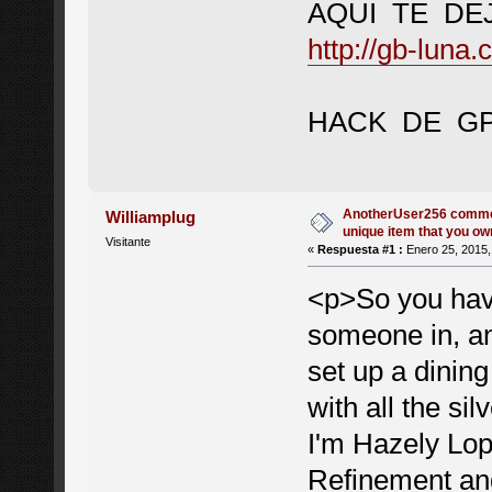
AQUI TE DE
http://gb-luna.
HACK DE G
AnotherUser256 commen
Williamplug
unique item that you ow
Visitante
«
Respuesta #1 :
Enero 25, 2015,
<p>So you have
someone in, an
set up a dining 
with all the si
I'm Hazely Lo
Refinement an