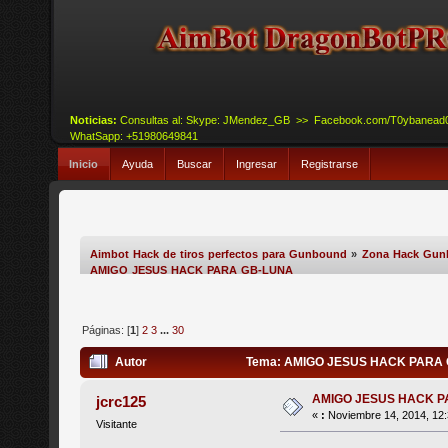
Noticias:
Consultas al: Skype: JMendez_GB >> Facebook.com/T0ybanead
WhatSapp: +51980649841
Inicio
Ayuda
Buscar
Ingresar
Registrarse
Aimbot Hack de tiros perfectos para Gunbound
»
Zona Hack Gu
AMIGO JESUS HACK PARA GB-LUNA
Páginas: [
1
]
2
3
...
30
Autor
Tema: AMIGO JESUS HACK PARA G
AMIGO JESUS HACK P
jcrc125
«
:
Noviembre 14, 2014, 12:
Visitante