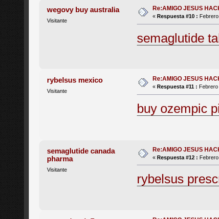
Re:AMIGO JESUS HAC
wegovy buy australia
«
Respuesta #10 :
Febrero 
Visitante
semaglutide ta
Re:AMIGO JESUS HAC
rybelsus mexico
«
Respuesta #11 :
Febrero 
Visitante
buy ozempic pil
Re:AMIGO JESUS HAC
semaglutide canada
pharma
«
Respuesta #12 :
Febrero 
Visitante
rybelsus presc