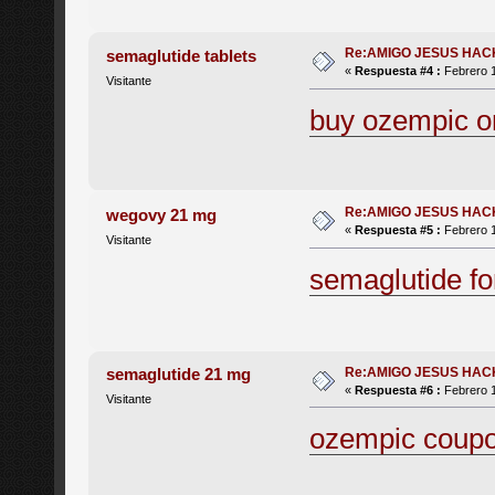
Re:AMIGO JESUS HAC
semaglutide tablets
«
Respuesta #4 :
Febrero 1
Visitante
buy ozempic on
Re:AMIGO JESUS HAC
wegovy 21 mg
«
Respuesta #5 :
Febrero 1
Visitante
semaglutide fo
Re:AMIGO JESUS HAC
semaglutide 21 mg
«
Respuesta #6 :
Febrero 1
Visitante
ozempic coup