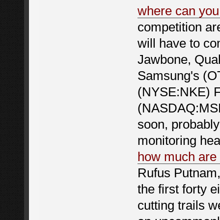
where can you
competition ar
will have to c
Jawbone, Qu
Samsung's (O
(NYSE:NKE) Fu
(NASDAQ:MSFT)
soon, probably
monitoring hea
how much are 
Rufus Putnam, 
the first fort
cutting trails