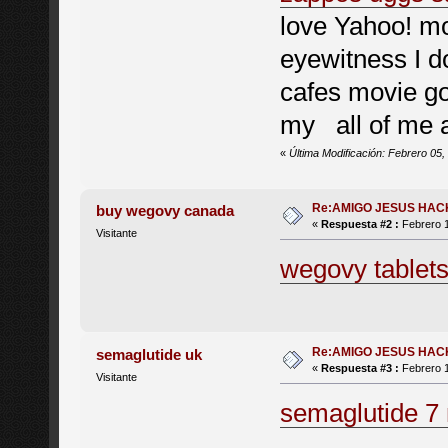
love Yahoo! mo
eyewitness I d
cafes movie go 
my all of me a
«
Última Modificación: Febrero 05,
Re:AMIGO JESUS HAC
buy wegovy canada
«
Respuesta #2 :
Febrero 1
Visitante
wegovy tablets
Re:AMIGO JESUS HAC
semaglutide uk
«
Respuesta #3 :
Febrero 1
Visitante
semaglutide 7 