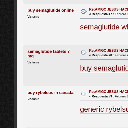
Re:AMIGO JESUS HAC
buy semaglutide online
«
Respuesta #7 :
Febrero 1
Visitante
semaglutide w
Re:AMIGO JESUS HAC
semaglutide tablets 7
mg
«
Respuesta #8 :
Febrero 2
Visitante
buy semagluti
Re:AMIGO JESUS HAC
buy rybelsus in canada
«
Respuesta #9 :
Febrero 2
Visitante
generic rybels