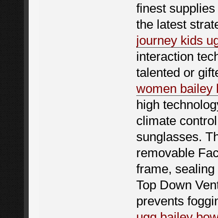
finest supplies
the latest stra
journey kids u
interaction tec
talented or gift
women bailey
high technolog
climate control
sunglasses. T
removable Faci
frame, sealing
Top Down Venti
prevents foggi
ugg bailey bo