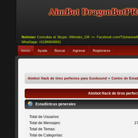
Noticias:
Consultas al: Skype: JMendez_GB >> Facebook.com/T0ybanead
WhatSapp: +51980649841
Inicio
Ayuda
Buscar
Ingresar
Registrarse
Aimbot Hack de tiros perfectos para Gunbound
»
Centro de Estad
Aimbot Hack de tiros perfec
Estadísticas generales
Total de Usuarios:
Total de Mensajes:
2
Total de Temas:
Total de Categorías: