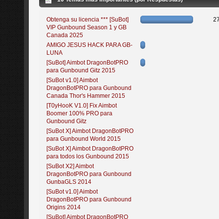
Obtenga su licencia *** [SuBot]
2
VIP Gunbound Season 1 y GB
Canada 2025
AMIGO JESUS HACK PARA GB-
LUNA
[SuBot] Aimbot DragonBotPRO
para Gunbound Gitz 2015
[SuBot v1.0] Aimbot
DragonBotPRO para Gunbound
Canada Thor's Hammer 2015
[T0yHooK V1.0] Fix Aimbot
Boomer 100% PRO para
Gunbound Gitz
[SuBot X] Aimbot DragonBotPRO
para Gunbound World 2015
[SuBot X] Aimbot DragonBotPRO
para todos los Gunbound 2015
[SuBot X2] Aimbot
DragonBotPRO para Gunbound
GunbaGLS 2014
[SuBot v1.0] Aimbot
DragonBotPRO para Gunbound
Origins 2014
[SuBot] Aimbot DragonBotPRO